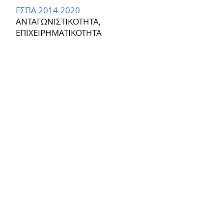
ΕΣΠΑ 2014-2020
ΑΝΤΑΓΩΝΙΣΤΙΚΟΤΗΤΑ,
ΕΠΙΧΕΙΡΗΜΑΤΙΚΟΤΗΤΑ
& ΚΑΙΝΟΤΟΜΙΑ» (ΕΠΑNΕΚ)
ΚΩΔΙΚΟΣ ΕΡΓΟΥ Τ2ΕΔΚ-05287
Συνολικός προϋπολογισμός
έργου: 999.985,00 €
Επικοινωνήστε μαζί μας
Ονοματεπώνυμο